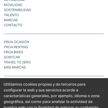
ACTUALIDAD
MOVILIDAD
SOSTENIBILIDAD
TALENTO
MARCAS
CONTACTO
PROA OCASIÓN
PROA RENTING
PROA BIKES
GOBYCAR
TRAVEL TO ZERO
MÁS MARCAS
Utilizamos cookies propias y de terceros para
POLÍTICA DE COOKIES
POLÍTICA DE PRIVACIDAD
configurar la web y sus servicios acorde a
AVISO LEGAL
características generales, por ejemplo, idioma o zona
CÓDIGO ÉTICO
geográfica, así como para analizar la actividad de
NUESTROS CENTROS
nuestra web con la finalidad de mejorar su contenido.